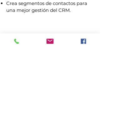
Crea segmentos de contactos para
una mejor gestión del CRM.
Gestión de archivos
.
Sube y almacena archivos en el
sistema (sujeto a límites de
almacenamiento).
Creación de Cursos
Crea y gestiona cursos para
formación o para uso de
clientes.