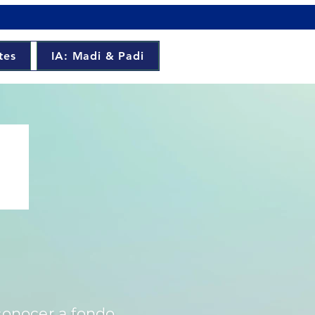
tes
IA: Madi & Padi
conocer a fondo